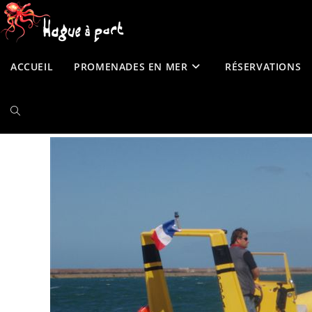
contenu
Skip
principal
to
content
ACCUEIL
PROMENADES EN MER
RÉSERVATIONS
TOGGLE
WEBSITE
SEARCH