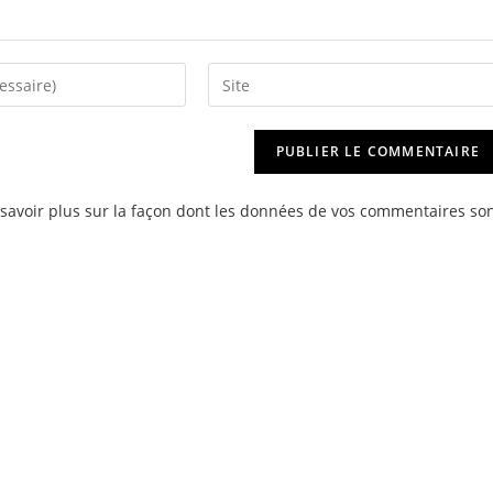
Saisir
l’URL
de
votre
site
savoir plus sur la façon dont les données de vos commentaires so
(facultatif)