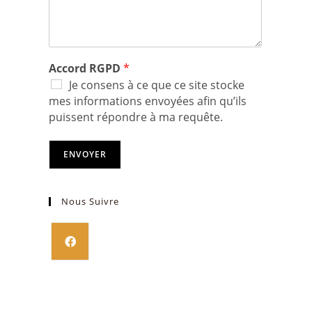
Accord RGPD
*
Je consens à ce que ce site stocke
mes informations envoyées afin qu’ils
puissent répondre à ma requête.
ENVOYER
Nous Suivre
S’ouvre
dans
un