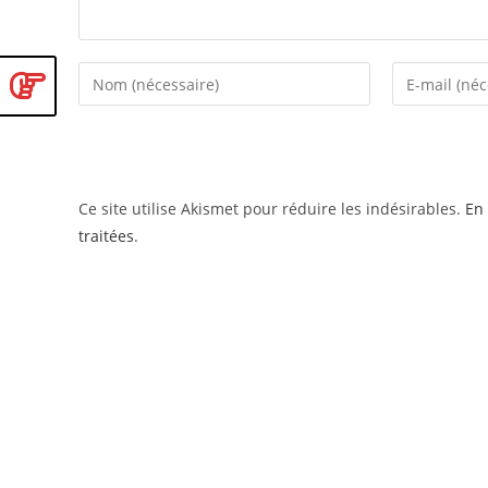
Enter
Enter
your
your
name
email
or
address
username
to
Ce site utilise Akismet pour réduire les indésirables.
En 
to
comment
traitées
.
comment