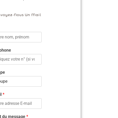
nvoyez-Nous Un Mail
phone
upe
il
*
t du message
*