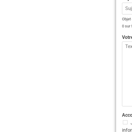
Objet
0 sur
Vot
Acc
info