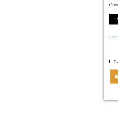
répo
E
Conc
No