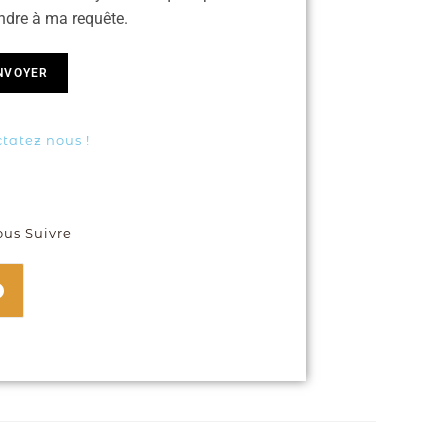
ndre à ma requête.
NVOYER
tatez nous !
us Suivre