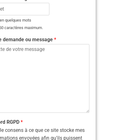
 en quelques mots
 50 caractères maximum.
re demande ou message
*
ord RGPD
*
Je consens à ce que ce site stocke mes
rmations envoyées afin qu’ils puissent