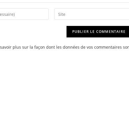
Saisir
l’URL
de
votre
site
savoir plus sur la façon dont les données de vos commentaires so
(facultatif)