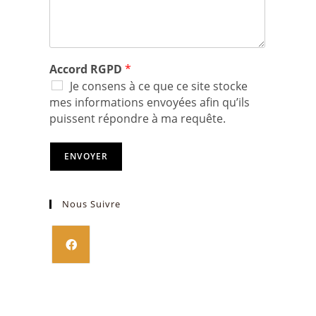
Accord RGPD
*
Je consens à ce que ce site stocke
mes informations envoyées afin qu’ils
puissent répondre à ma requête.
ENVOYER
Nous Suivre
S’ouvre
dans
un