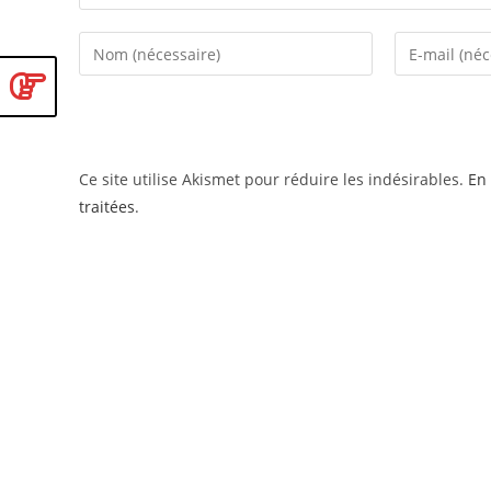
Enter
Enter
your
your
name
email
or
address
username
to
Ce site utilise Akismet pour réduire les indésirables.
En 
to
comment
traitées
.
comment