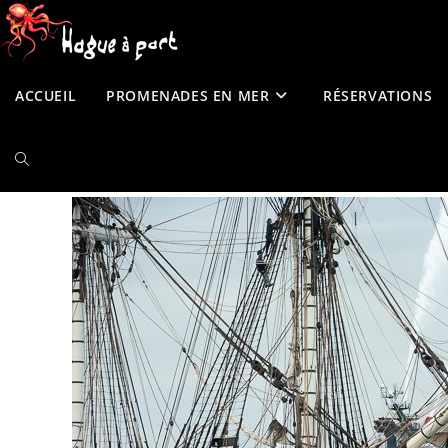
contenu
Skip
principal
to
content
ACCUEIL
PROMENADES EN MER
RÉSERVATIONS
TOGGLE
WEBSITE
SEARCH