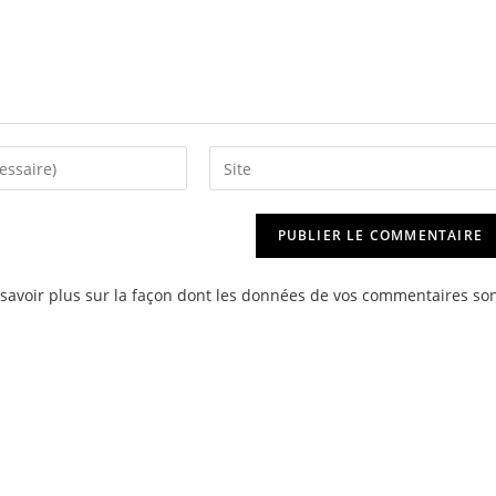
Saisir
l’URL
de
votre
site
savoir plus sur la façon dont les données de vos commentaires so
(facultatif)