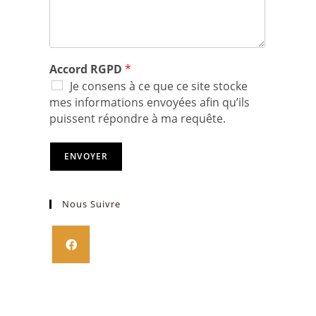
Accord RGPD
*
Je consens à ce que ce site stocke
mes informations envoyées afin qu’ils
puissent répondre à ma requête.
ENVOYER
Nous Suivre
S’ouvre
dans
un