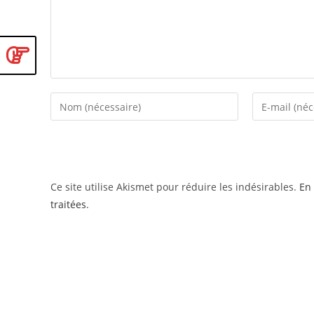
Enter
Enter
your
your
name
email
or
address
username
to
Ce site utilise Akismet pour réduire les indésirables.
En 
to
comment
traitées
.
comment