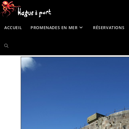
contenu
Skip
principal
to
content
ACCUEIL
PROMENADES EN MER
RÉSERVATIONS
TOGGLE
WEBSITE
SEARCH