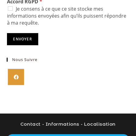
Accord RGPD
*
Je consens à ce que ce site stocke mes
informations envoyées afin qu’ils puissent répondre
à ma requête.
ENVOYER
Nous Suivre
S’ouvre
dans
un
nouvel
onglet
Contact - Informations - Localisation