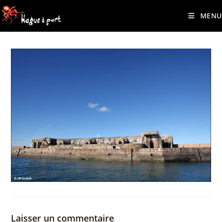
contenu
Skip
principal
MENU
to
content
Laisser un commentaire