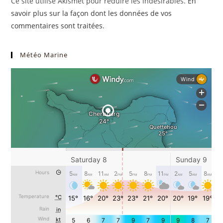
Ce site utilise Akismet pour réduire les indésirables.
En
(facultatif)
savoir plus sur la façon dont les données de vos
commentaires sont traitées
.
Météo Marine