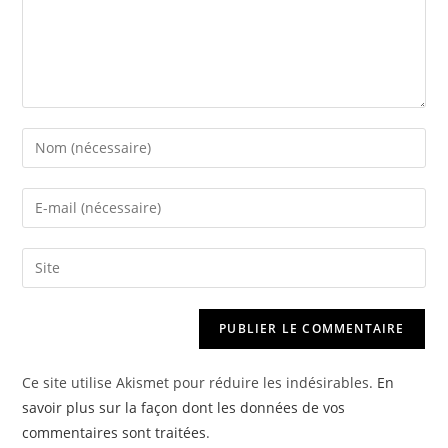
Enter
your
name
Enter
or
your
username
email
Saisir
to
address
l’URL
comment
to
de
comment
votre
site
Ce site utilise Akismet pour réduire les indésirables.
En
(facultatif)
savoir plus sur la façon dont les données de vos
commentaires sont traitées
.