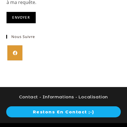
à ma requête.
ENVOYER
Nous Suivre
S’ouvre
dans
un
nouvel
onglet
Contact - Informations - Localisation
Restons En Contact ;-)