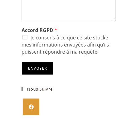
Accord RGPD
*
Je consens à ce que ce site stocke
mes informations envoyées afin qu’ils
puissent répondre à ma requête.
ENVOYER
Nous Suivre
S’ouvre
dans
un