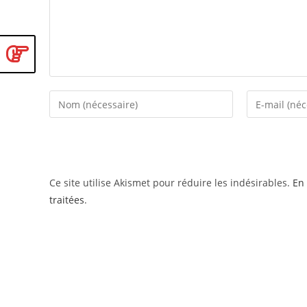
Enter
Enter
your
your
name
email
or
address
username
to
Ce site utilise Akismet pour réduire les indésirables.
En 
to
comment
traitées
.
comment