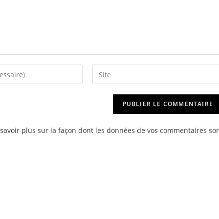
Saisir
l’URL
de
votre
site
savoir plus sur la façon dont les données de vos commentaires so
(facultatif)