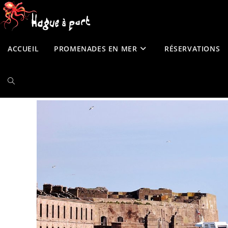
contenu
Skip
principal
to
content
ACCUEIL
PROMENADES EN MER
RÉSERVATIONS
TOGGLE
WEBSITE
SEARCH