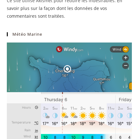
Ce site utilise Akismet pour réduire les indésirables.
En
(facultatif)
savoir plus sur la façon dont les données de vos
commentaires sont traitées
.
Météo Marine