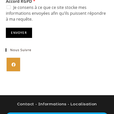
Accord RGPD
*
Je consens à ce que ce site stocke mes
informations envoyées afin qu’ils puissent répondre
à ma requête.
ENVOYER
Nous Suivre
S’ouvre
dans
un
nouvel
onglet
Contact - Informations - Localisation