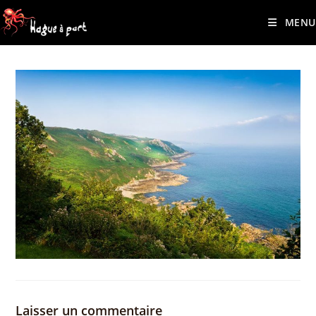
contenu
Skip
principal
MENU
to
content
Laisser un commentaire