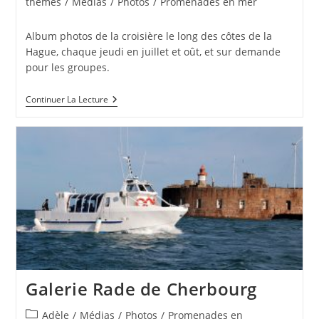
category:
thèmes
/
Médias
/
Photos
/
Promenades en mer
Album photos de la croisière le long des côtes de la
Hague, chaque jeudi en juillet et oût, et sur demande
pour les groupes.
Galerie
Continuer La Lecture
Côtes
De
La
Hague
Galerie Rade de Cherbourg
Post
Adèle
/
Médias
/
Photos
/
Promenades en