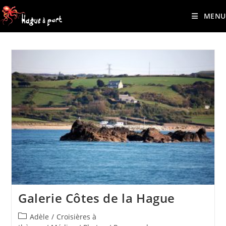
contenu
Skip
principal
MENU
to
content
Galerie Côtes de la Hague
Post
Adèle
/
Croisières à