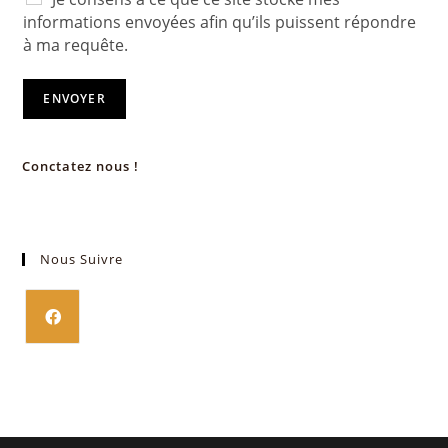
informations envoyées afin qu’ils puissent répondre
à ma requête.
ENVOYER
Conctatez nous !
Nous Suivre
S’ouvre
dans
un
nouvel