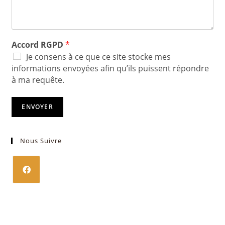
Accord RGPD
*
Je consens à ce que ce site stocke mes
informations envoyées afin qu’ils puissent répondre
à ma requête.
ENVOYER
Nous Suivre
S’ouvre
dans
un