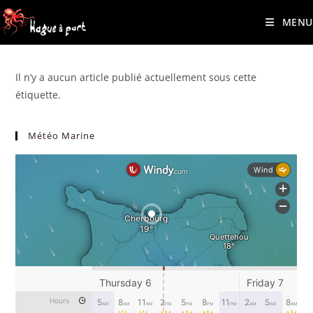
contenu
Skip
principal
MENU
to
content
Il n’y a aucun article publié actuellement sous cette
étiquette.
Météo Marine