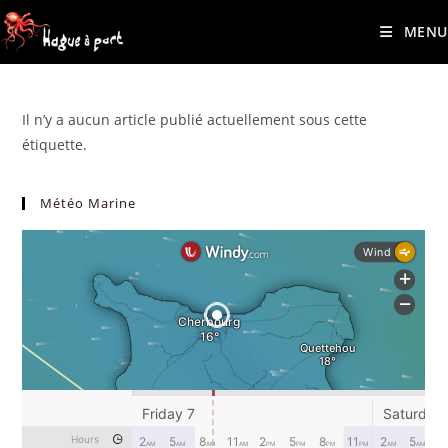
contenu
Skip
principal
MENU
to
content
Il n’y a aucun article publié actuellement sous cette
étiquette.
Météo Marine