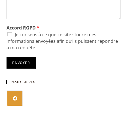
Accord RGPD
*
Je consens à ce que ce site stocke mes
informations envoyées afin qu’ils puissent répondre
à ma requête.
ENVOYER
Nous Suivre
S’ouvre
dans
un