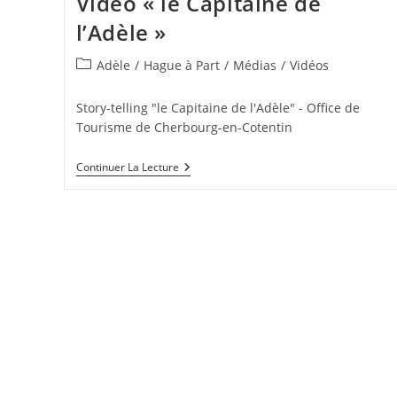
Vidéo « le Capitaine de
l’Adèle »
Post
Adèle
/
Hague à Part
/
Médias
/
Vidéos
category:
Story-telling "le Capitaine de l'Adèle" - Office de
Tourisme de Cherbourg-en-Cotentin
Vidéo
Continuer La Lecture
« Le
Capitaine
De
L’Adèle »