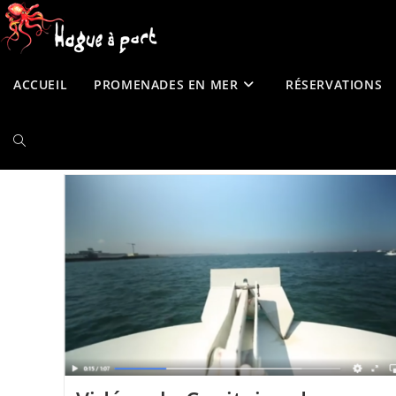
contenu
Skip
principal
to
content
ACCUEIL
PROMENADES EN MER
RÉSERVATIONS
TOGGLE
WEBSITE
SEARCH