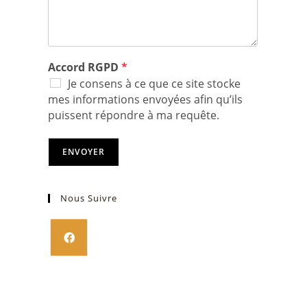
Accord RGPD
*
Je consens à ce que ce site stocke
mes informations envoyées afin qu’ils
puissent répondre à ma requête.
ENVOYER
Nous Suivre
S’ouvre
dans
un