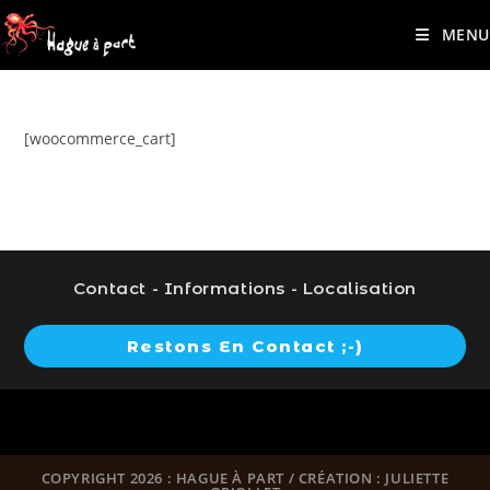
contenu
Skip
principal
MENU
to
content
[woocommerce_cart]
Contact - Informations - Localisation
Restons En Contact ;-)
COPYRIGHT 2026 : HAGUE À PART / CRÉATION : JULIETTE